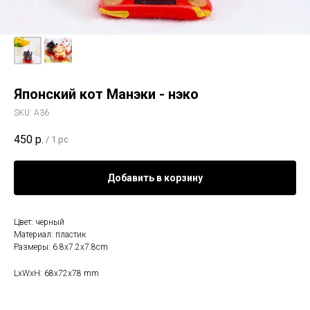
Японский кот Манэки - нэко
SKU:
А36
450
р.
/
1 pc
Добавить в корзину
Цвет: черный
Материал: пластик
Размеры: 6.8x7.2x7.8cm
LxWxH: 68x72x78 mm